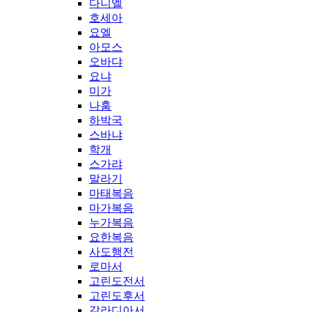
다니엘
호세아
요엘
아모스
오바댜
요냐
미가
나훔
하박국
스바냐
학개
스가랴
말라기
마태복음
마가복음
누가복음
요한복음
사도행전
로마서
고린도전서
고린도후서
갈라디아서