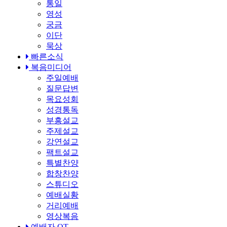
통일
영성
궁금
이단
묵상
빠른소식
복음미디어
주일예배
질문답변
목요성회
성경통독
부흥설교
주제설교
강연설교
팩트설교
특별찬양
합창찬양
스튜디오
예배실황
거리예배
영상복음
예배자 QT