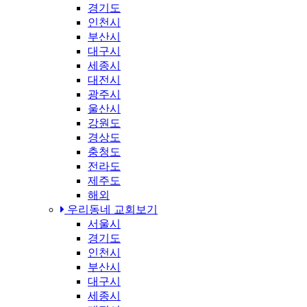
경기도
인천시
부산시
대구시
세종시
대전시
광주시
울산시
강원도
경상도
충청도
전라도
제주도
해외
우리동네 교회보기
서울시
경기도
인천시
부산시
대구시
세종시