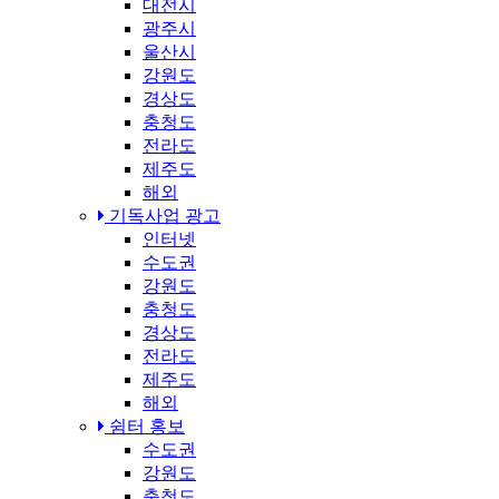
대전시
광주시
울산시
강원도
경상도
충청도
전라도
제주도
해외
기독사업 광고
인터넷
수도권
강원도
충청도
경상도
전라도
제주도
해외
쉼터 홍보
수도권
강원도
충청도