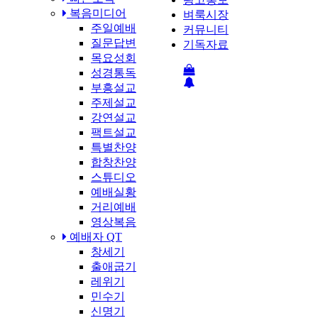
복음미디어
벼룩시장
주일예배
커뮤니티
질문답변
기독자료
목요성회
성경통독
부흥설교
주제설교
강연설교
팩트설교
특별찬양
합창찬양
스튜디오
예배실황
거리예배
영상복음
예배자 QT
창세기
출애굽기
레위기
민수기
신명기