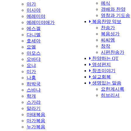
예식
아가
경배와 찬양
이사야
영창과 기도송
예레미야
복음찬양 악보
예레미야애가
찬송가
에스겔
복음성가
다니엘
씨씨엠
호세아
창작
요엘
시편찬송가
아모스
찬양하는 QT
오바댜
영성편지
요냐
창조이야기
미가
설교회복
나훔
생명있는 말씀
하박국
요한계시록
스바냐
히브리서
학개
스가랴
말라기
마태복음
마가복음
누가복음