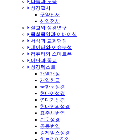
나눔과 도움
성경필사
구약전서
신약전서
설교와 성경연구
목회목양과 예배예식
서식과 교회행정
데이터와 이슈분석
컴퓨터와 스마트폰
이단과 종교
성경텍스트
개역개정
개역한글
국한문성경
현대어성경
연대기성경
현대인의성경
표준새번역
쉬운성경
공동번역
킹제임스성경
히브리어직역