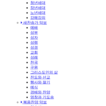
청년세대
장년세대
노년세대
강해강의
새찬송가 악보
예배
성부
성자
성령
성경
교회
성례
천국
구원
그리스도인의 삶
전도와 선교
행사와 절기
예식
경배와 찬양
영창과 기도송
복음찬양 악보