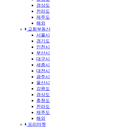
경상도
전라도
제주도
해외
교회부동산
서울시
경기도
인천시
부산시
대구시
세종시
대전시
광주시
울산시
강원도
경상도
충청도
전라도
제주도
해외
프리마켓