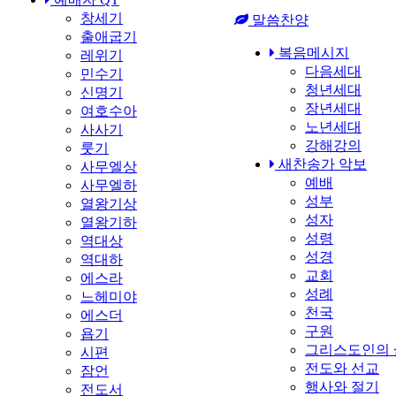
창세기
말씀찬양
출애굽기
복음메시지
레위기
다음세대
민수기
청년세대
신명기
장년세대
여호수아
노년세대
사사기
강해강의
룻기
새찬송가 악보
사무엘상
예배
사무엘하
성부
열왕기상
성자
열왕기하
성령
역대상
성경
역대하
교회
에스라
성례
느헤미야
천국
에스더
구원
욥기
그리스도인의 
시편
전도와 선교
잠언
행사와 절기
전도서