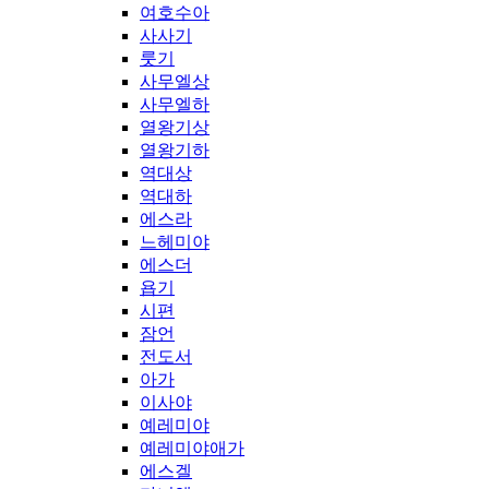
여호수아
사사기
룻기
사무엘상
사무엘하
열왕기상
열왕기하
역대상
역대하
에스라
느헤미야
에스더
욥기
시편
잠언
전도서
아가
이사야
예레미야
예레미야애가
에스겔