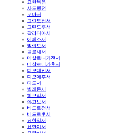
요한복음
사도행전
로마서
고린도전서
고린도후서
갈라디아서
에베소서
빌립보서
골로새서
데살로니가전서
데살로니가후서
디모데전서
디모데후서
디도서
빌레몬서
히브리서
야고보서
베드로전서
베드로후서
요한일서
요한이서
요한삼서