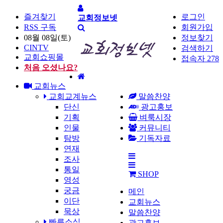
즐겨찾기
로그인
교회정보넷
RSS 구독
회원가입
08월 08일(토)
정보찾기
CINTV
검색하기
교회쇼핑몰
접속자 278
처음 오셨나요?
홈
교회뉴스
으
교회교계뉴스
말씀찬양
로
단신
광고홍보
기획
벼룩시장
인물
커뮤니티
탐방
기독자료
연재
전
조사
체
통일
SHOP
메
영성
뉴
궁금
메인
이단
교회뉴스
묵상
말씀찬양
빠른소식
광고홍보