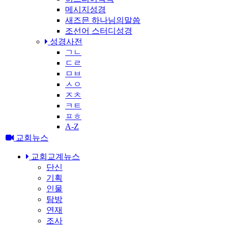
메시지성경
새즈믄 하나님의말씀
조선어 스터디성경
성경사전
ㄱㄴ
ㄷㄹ
ㅁㅂ
ㅅㅇ
ㅈㅊ
ㅋㅌ
ㅍㅎ
A-Z
교회뉴스
교회교계뉴스
단신
기획
인물
탐방
연재
조사