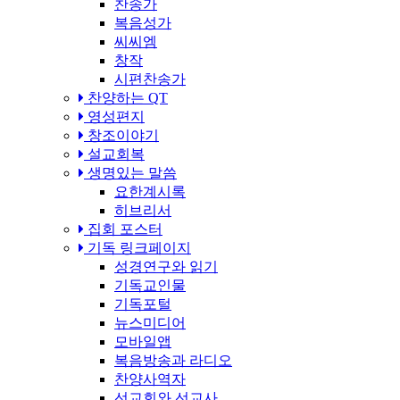
찬송가
복음성가
씨씨엠
창작
시편찬송가
찬양하는 QT
영성편지
창조이야기
설교회복
생명있는 말씀
요한계시록
히브리서
집회 포스터
기독 링크페이지
성경연구와 읽기
기독교인물
기독포털
뉴스미디어
모바일앱
복음방송과 라디오
찬양사역자
선교회와 선교사